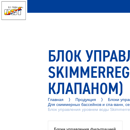
52 ГОДА
БЛОК УПРАВ
SKIMMERREG
КЛАПАНОМ)
Главная
Продукция
Блоки упра
Для скиммерных бассейнов и спа-ванн, се
Блок управления уровнем воды Skimmerreg
Блоки управления фильтрацией