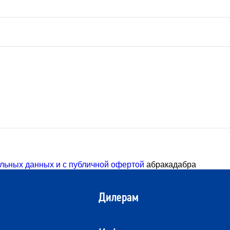
льных данных и с публичной офертой
абракадабра
Дилерам