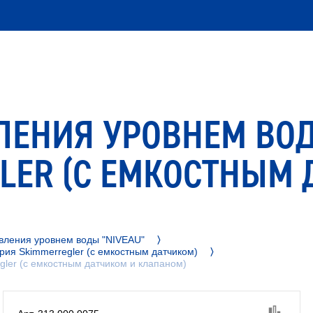
ЛЕНИЯ УРОВНЕМ ВО
LER (С ЕМКОСТНЫМ 
вления уровнем воды "NIVEAU"
рия Skimmerregler (с емкостным датчиком)
ler (с емкостным датчиком и клапаном)